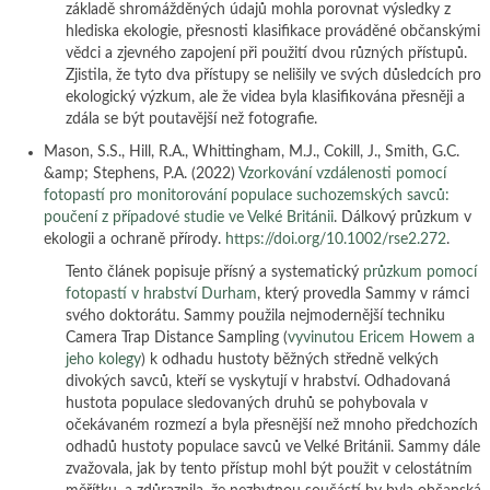
základě shromážděných údajů mohla porovnat výsledky z
hlediska ekologie, přesnosti klasifikace prováděné občanskými
vědci a zjevného zapojení při použití dvou různých přístupů.
Zjistila, že tyto dva přístupy se nelišily ve svých důsledcích pro
ekologický výzkum, ale že videa byla klasifikována přesněji a
zdála se být poutavější než fotografie.
Mason, S.S., Hill, R.A., Whittingham, M.J., Cokill, J., Smith, G.C.
&amp; Stephens, P.A. (2022)
Vzorkování vzdálenosti pomocí
fotopastí pro monitorování populace suchozemských savců:
poučení z případové studie ve Velké Británii
. Dálkový průzkum v
ekologii a ochraně přírody.
https://doi.org/10.1002/rse2.272
.
Tento článek popisuje přísný a systematický
průzkum pomocí
fotopastí v hrabství Durham
, který provedla Sammy v rámci
svého doktorátu. Sammy použila nejmodernější techniku
Camera Trap Distance Sampling (
vyvinutou Ericem Howem a
jeho kolegy
) k odhadu hustoty běžných středně velkých
divokých savců, kteří se vyskytují v hrabství. Odhadovaná
hustota populace sledovaných druhů se pohybovala v
očekávaném rozmezí a byla přesnější než mnoho předchozích
odhadů hustoty populace savců ve Velké Británii. Sammy dále
zvažovala, jak by tento přístup mohl být použit v celostátním