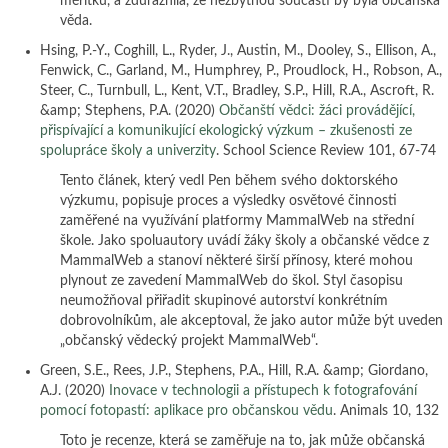
měřítku, a zdůraznila, že nezbytnou součástí by byla občanská
věda.
Hsing, P.-Y., Coghill, L., Ryder, J., Austin, M., Dooley, S., Ellison, A.,
Fenwick, C., Garland, M., Humphrey, P., Proudlock, H., Robson, A.,
Steer, C., Turnbull, L., Kent, V.T., Bradley, S.P., Hill, R.A., Ascroft, R.
&amp; Stephens, P.A. (2020)
Občanští vědci: žáci provádějící,
přispívající a komunikující ekologický výzkum – zkušenosti ze
spolupráce školy a univerzity
. School Science Review 101, 67-74
Tento článek, který vedl Pen během svého doktorského
výzkumu, popisuje proces a výsledky osvětové činnosti
zaměřené na využívání platformy MammalWeb na střední
škole. Jako spoluautory uvádí žáky školy a občanské vědce z
MammalWeb a stanoví některé širší přínosy, které mohou
plynout ze zavedení MammalWeb do škol. Styl časopisu
neumožňoval přiřadit skupinové autorství konkrétním
dobrovolníkům, ale akceptoval, že jako autor může být uveden
„občanský vědecký projekt MammalWeb“.
Green, S.E., Rees, J.P., Stephens, P.A., Hill, R.A. &amp; Giordano,
A.J. (2020)
Inovace v technologii a přístupech k fotografování
pomocí fotopastí: aplikace pro občanskou vědu
. Animals 10, 132
Toto je recenze, která se zaměřuje na to, jak může občanská