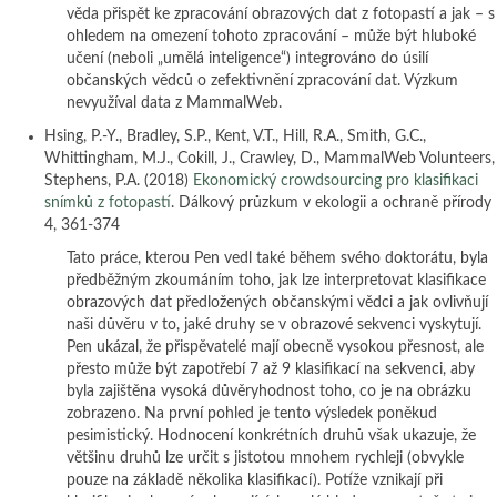
věda přispět ke zpracování obrazových dat z fotopastí a jak – s
ohledem na omezení tohoto zpracování – může být hluboké
učení (neboli „umělá inteligence“) integrováno do úsilí
občanských vědců o zefektivnění zpracování dat. Výzkum
nevyužíval data z MammalWeb.
Hsing, P.-Y., Bradley, S.P., Kent, V.T., Hill, R.A., Smith, G.C.,
Whittingham, M.J., Cokill, J., Crawley, D., MammalWeb Volunteers,
Stephens, P.A. (2018)
Ekonomický crowdsourcing pro klasifikaci
snímků z fotopastí
. Dálkový průzkum v ekologii a ochraně přírody
4, 361-374
Tato práce, kterou Pen vedl také během svého doktorátu, byla
předběžným zkoumáním toho, jak lze interpretovat klasifikace
obrazových dat předložených občanskými vědci a jak ovlivňují
naši důvěru v to, jaké druhy se v obrazové sekvenci vyskytují.
Pen ukázal, že přispěvatelé mají obecně vysokou přesnost, ale
přesto může být zapotřebí 7 až 9 klasifikací na sekvenci, aby
byla zajištěna vysoká důvěryhodnost toho, co je na obrázku
zobrazeno. Na první pohled je tento výsledek poněkud
pesimistický. Hodnocení konkrétních druhů však ukazuje, že
většinu druhů lze určit s jistotou mnohem rychleji (obvykle
pouze na základě několika klasifikací). Potíže vznikají při