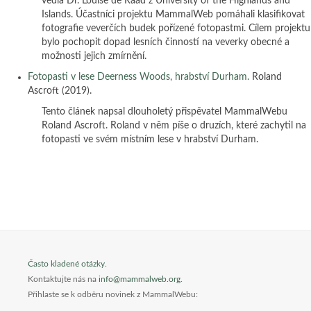
vedla Dr. Louise de Raad z University of the Highlands and
Islands. Účastníci projektu MammalWeb pomáhali klasifikovat
fotografie veverčích budek pořízené fotopastmi. Cílem projektu
bylo pochopit dopad lesních činností na veverky obecné a
možnosti jejich zmírnění.
Fotopasti v lese Deerness Woods, hrabství Durham.
Roland
Ascroft (2019).
Tento článek napsal dlouholetý přispěvatel MammalWebu
Roland Ascroft. Roland v něm píše o druzích, které zachytil na
fotopasti ve svém místním lese v hrabství Durham.
Často kladené otázky
.
Kontaktujte nás na
info@mammalweb.org
.
Přihlaste se k odběru novinek z MammalWebu: