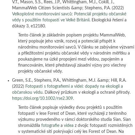
V.T., Mason, S.S., Rees, J.P., Whittingham, M.J., Cokill, J.,
MammalWeb Citizen Scientists &amp; Stephens, P.A. (2022)
Velkoplošné monitorování savců: Potenciál projektu občanské
vědy s použitím fotopastí ve Velké Británii
. Ekologická řešení a
důkazy 3, e12180.
Tento článek je základním popisem projektu MammalWeb,
který popisuje jeho vznik, rozvoj a potenciál přispět k
národnímu monitorování savců. V článku se zabýváme výzvami
a příležitostmi projektu občanské vědy v národním měřítku a
poukazujeme na úzké propojení mezi vědou, zapojením a
financováním, které představují zásadní výzvy pro všechny
projekty občanské vědy.
Green, S.E., Stephens, P.A., Whittingham, M.J. &amp; Hill, R.A.
(2022)
Fotopasti s fotografiemi a videi: dopady na ekologii a
občanskou vědu
. Dálkový průzkum v ekologii a ochraně přírody.
https://doi.org/10.1002/rse2.309
.
Tento článek popisuje výsledky dvou projektů s použitím
fotopastí v lese Forest of Dean, které vycházejí z terénního
výzkumu provedeného v rámci doktorského studia Sian. Sian
shromáždila
fotografie
a
videa
z dvojic fotopastí rozmístěných
v systematické síti pokrývající celý les Forest of Dean. Na