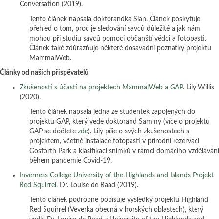
Conversation (2019).
Tento článek napsala doktorandka Sian. Článek poskytuje
přehled o tom, proč je sledování savců důležité a jak nám
mohou při studiu savců pomoci občanští vědci a fotopasti.
Článek také zdůrazňuje některé dosavadní poznatky projektu
MammalWeb.
Články od našich přispěvatelů
Zkušenosti s účastí na projektech MammalWeb a GAP.
Lily Willis
(2020).
Tento článek napsala jedna ze studentek zapojených do
projektu GAP, který vede doktorand Sammy (více o projektu
GAP se dočtete
zde
). Lily píše o svých zkušenostech s
projektem, včetně instalace fotopastí v přírodní rezervaci
Gosforth Park a klasifikaci snímků v rámci domácího vzdělávání
během pandemie Covid-19.
Inverness College University of the Highlands and Islands Projekt
Red Squirrel.
Dr. Louise de Raad (2019).
Tento článek podrobně popisuje výsledky projektu Highland
Red Squirrel (Veverka obecná v horských oblastech), který