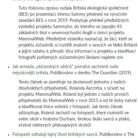
Tuto tiskovou zprávu vydala Britská ekologická společnost
(BES) po prezentaci, kterou Sammy přednesl na výročním
zasedání BES v roce 2019. Poskytuje přehled předběžných
výsledků projektu Sammyho, do kterého se zapojilo 43
základních škol v severovýchodní Anglii v rámci projektu
MammalWeb. Předběžné výsledky naznačují, že žáci, kteří se
projektu zúčastnili, si rozšířili znalosti o savcích ve Velké Británii
a jejich vztahu k přírodě. Více informací o projektu a klasifikaci
fotografií pořízených zúčastněnými školami najdete
zde
.
Jak armáda „občanských vědců“ pomáhá zachránit naše
nejvzácnější zvířata.
Publikováno v deníku The Guardian (2019).
Tento článek se zaměřuje na zkušenosti jednoho z našich
dlouholetých přispěvatelů, Rolanda Ascrofta, s účastí na
projektu MammalWeb. Roland byl jedním z našich prvních
přispěvatelů do MammalWeb v roce 2015 a od té doby nahrál
a klasifikoval tisíce snímků z fotopastí. Jak tento článek
zdůrazňuje, Roland zachytil na fotopasti, které rozmístil ve
svém okolí v hrabství Durham, širokou škálu savců a ptáků,
včetně některých překvapivých druhů!
Fotopasti odhalují tajný život britských savců.
Publikováno v The