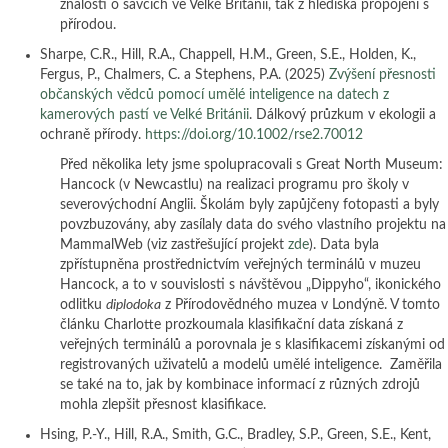
znalostí o savcích ve Velké Británii, tak z hlediska propojení s
přírodou.
Sharpe, C.R., Hill, R.A., Chappell, H.M., Green, S.E., Holden, K.,
Fergus, P., Chalmers, C. a Stephens, P.A. (2025)
Zvýšení přesnosti
občanských vědců pomocí umělé inteligence na datech z
kamerových pastí ve Velké Británii
. Dálkový průzkum v ekologii a
ochraně přírody.
https://doi.org/10.1002/rse2.70012
Před několika lety jsme spolupracovali s Great North Museum:
Hancock (v Newcastlu) na realizaci programu pro školy v
severovýchodní Anglii. Školám byly zapůjčeny fotopasti a byly
povzbuzovány, aby zasílaly data do svého vlastního projektu na
MammalWeb (viz zastřešující projekt
zde
). Data byla
zpřístupněna prostřednictvím veřejných terminálů v muzeu
Hancock, a to v souvislosti s návštěvou „Dippyho“, ikonického
odlitku
diplodoka
z Přírodovědného muzea v Londýně. V tomto
článku Charlotte prozkoumala klasifikační data získaná z
veřejných terminálů a porovnala je s klasifikacemi získanými od
registrovaných uživatelů a modelů umělé inteligence. Zaměřila
se také na to, jak by kombinace informací z různých zdrojů
mohla zlepšit přesnost klasifikace.
Hsing, P.-Y., Hill, R.A., Smith, G.C., Bradley, S.P., Green, S.E., Kent,