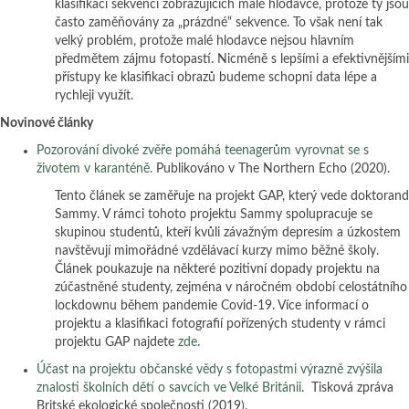
klasifikaci sekvencí zobrazujících malé hlodavce, protože ty jsou
často zaměňovány za „prázdné“ sekvence. To však není tak
velký problém, protože malé hlodavce nejsou hlavním
předmětem zájmu fotopastí. Nicméně s lepšími a efektivnějšími
přístupy ke klasifikaci obrazů budeme schopni data lépe a
rychleji využít.
Novinové články
Pozorování divoké zvěře pomáhá teenagerům vyrovnat se s
životem v karanténě.
Publikováno v The Northern Echo (2020).
Tento článek se zaměřuje na projekt GAP, který vede doktorand
Sammy. V rámci tohoto projektu Sammy spolupracuje se
skupinou studentů, kteří kvůli závažným depresím a úzkostem
navštěvují mimořádné vzdělávací kurzy mimo běžné školy.
Článek poukazuje na některé pozitivní dopady projektu na
zúčastněné studenty, zejména v náročném období celostátního
lockdownu během pandemie Covid-19. Více informací o
projektu a klasifikaci fotografií pořízených studenty v rámci
projektu GAP najdete
zde
.
Účast na projektu občanské vědy s fotopastmi výrazně zvýšila
znalosti školních dětí o savcích ve Velké Británii
. Tisková zpráva
Britské ekologické společnosti (2019).