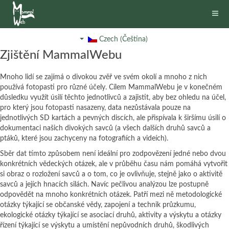
Czech (Čeština)
Zjištění MammalWebu
Mnoho lidí se zajímá o divokou zvěř ve svém okolí a mnoho z nich
používá fotopasti pro různé účely. Cílem MammalWebu je v konečném
důsledku využít úsilí těchto jednotlivců a zajistit, aby bez ohledu na účel,
pro který jsou fotopasti nasazeny, data nezůstávala pouze na
jednotlivých SD kartách a pevných discích, ale přispívala k širšímu úsilí o
dokumentaci našich divokých savců (a všech dalších druhů savců a
ptáků, které jsou zachyceny na fotografiích a videích).
Sběr dat tímto způsobem není ideální pro zodpovězení jedné nebo dvou
konkrétních vědeckých otázek, ale v průběhu času nám pomáhá vytvořit
si obraz o rozložení savců a o tom, co je ovlivňuje, stejně jako o aktivitě
savců a jejích hnacích silách. Navíc pečlivou analýzou lze postupně
odpovědět na mnoho konkrétních otázek. Patří mezi ně metodologické
otázky týkající se občanské vědy, zapojení a technik průzkumu,
ekologické otázky týkající se asociací druhů, aktivity a výskytu a otázky
řízení týkající se výskytu a umístění nepůvodních druhů, škodlivých