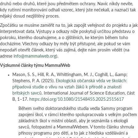
druhů nebo druhů, které jsou předmětem ochrany. Navíc nikdy nevíte,
kdy rutinní monitorování odhalí vzorec, který jste nečekali, a naznačí tak
nějaký dosud nezjištěný proces.
Zpočátku se musíme zaměřit na to, jak zapojit veřejnost do projektu a jak
interpretovat data. Výstupy a odkazy níže poskytují určitou představu o
pokroku, kterého dosahujeme, a o zjištěních, ke kterým během toho
docházíme. Všechny odkazy by měly být přístupné, ale pokud se vám
nepodaří otevřít článek, který vás zajímá, dejte nám prosím vědět (na
adrese
info@mammalweb.org
).
Výzkumné články týmu MammalWeb
Mason, S. S., Hill, R. A., Whittingham, M. J., Coghill, L., &amp;
Stephens, P. A. (2025).
Ekologická občanská věda ve školách:
případová studie o vlivu na vztah žáků k přírodě a znalosti
britských savců
. International Journal of Science Education, část
B, 1–17.
https://doi.org/10.1080/21548455.2025.2515617
Během svého doktorandského studia vedla Sammy program
zapojení škol, v rámci kterého spolupracovala s velkým počtem
základních škol v místní oblasti, aby je seznámila s ekologií
savců, fotopastmi a MammalWebem. V tomto článku shrnula
přínosy programu pro děti, a to jak z hlediska vzdělávání a