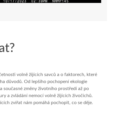
at?
četnosti volně žijících savců a o faktorech, které
mnoha důvodů. Od lepšího pochopení ekologie
 na současné změny životního prostředí až po
ury a zvládání nemocí volně žijících živočichů.
ijících zvířat nám pomáhá pochopit, co se děje.