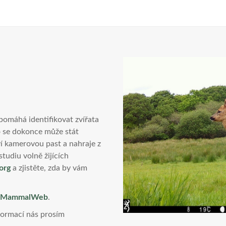
 pomáhá identifikovat zvířata
 se dokonce může stát
ví kamerovou past a nahraje z
tudiu volně žijících
org
a zjistěte, zda by vám
at MammalWeb
.
nformací nás prosím