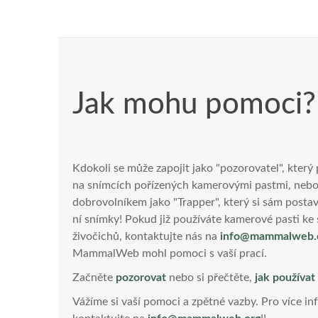
Jak mohu pomoci?
Kdokoli se může zapojit jako "pozorovatel", který
na snímcích pořízených kamerovými pastmi, nebo
dobrovolníkem jako "Trapper", který si sám posta
ní snímky! Pokud již používáte kamerové pasti ke s
živočichů, kontaktujte nás na
info@mammalweb.
MammalWeb mohl pomoci s vaší prací.
Začněte
pozorovat
nebo si přečtěte,
jak použív
Vážíme si vaší pomoci a zpětné vazby. Pro více i