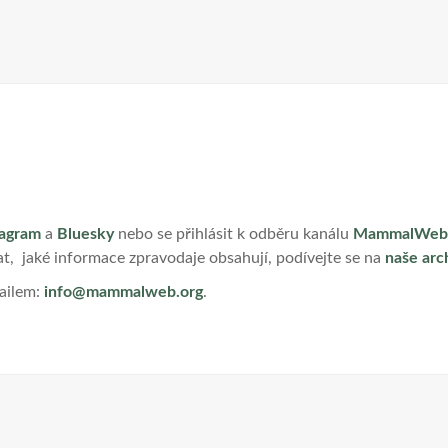
tagram
a
Bluesky
nebo se přihlásit k odběru kanálu
MammalWeb
vat, jaké informace zpravodaje obsahují, podívejte se na
naše arc
ailem:
info@mammalweb.org
.