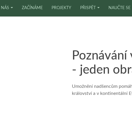
 NÁS
ZAČÍNÁME
PROJEKTY
PŘISPĚT
NAUČTE SE
Poznávání v
- jeden ob
Umožnění nadšencům pomáhat
království a v kontinentální 