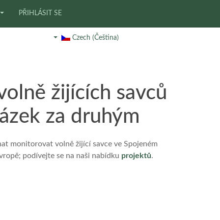
PŘIHLÁSIT SE
Czech (Čeština)
olně žijících savců
rázek za druhým
 monitorovat volně žijící savce ve Spojeném
Evropě; podívejte se na naši nabídku
projektů
.