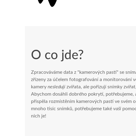
O co jde?
Zpracováváme data z "kamerových pastí" se sním
zřízeny za účelem fotografování a monitorování vo
kamery
nesledují
zvířata, ale pořizují snímky zvířa
Abychom dosáhli dobrého pokrytí, potřebujeme, aby
přispěla rozmístěním kamerových pastí ve svém o
mnoho tisíc snímků, potřebujeme také
vaši
pomoc 
nich je!