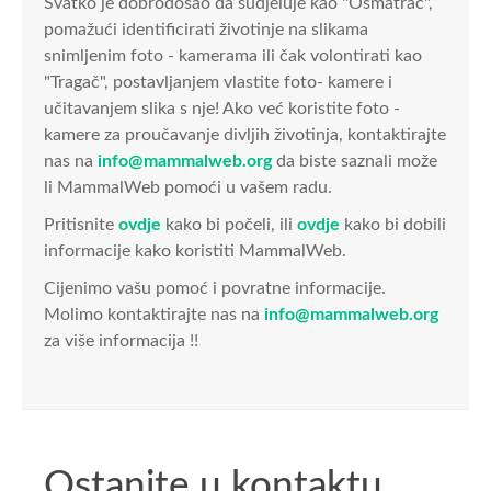
Svatko je dobrodošao da sudjeluje kao "Osmatrač",
pomažući identificirati životinje na slikama
snimljenim foto - kamerama ili čak volontirati kao
"Tragač", postavljanjem vlastite foto- kamere i
učitavanjem slika s nje! Ako već koristite foto -
kamere za proučavanje divljih životinja, kontaktirajte
nas na
info@mammalweb.org
da biste saznali može
li MammalWeb pomoći u vašem radu.
Pritisnite
ovdje
kako bi počeli, ili
ovdje
kako bi dobili
informacije kako koristiti MammalWeb.
Cijenimo vašu pomoć i povratne informacije.
Molimo kontaktirajte nas na
info@mammalweb.org
za više informacija !!
Ostanite u kontaktu