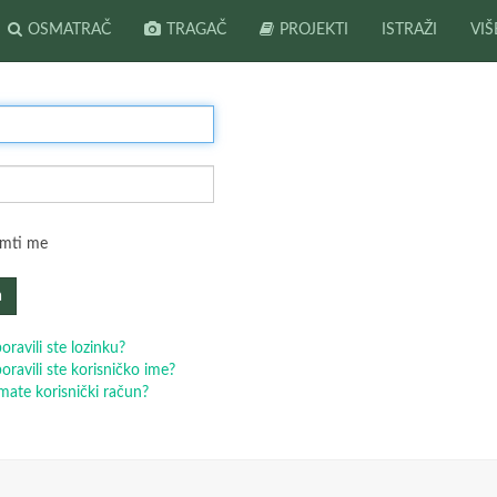
OSMATRAČ
TRAGAČ
PROJEKTI
ISTRAŽI
VIŠ
mti me
a
oravili ste lozinku?
oravili ste korisničko ime?
ate korisnički račun?