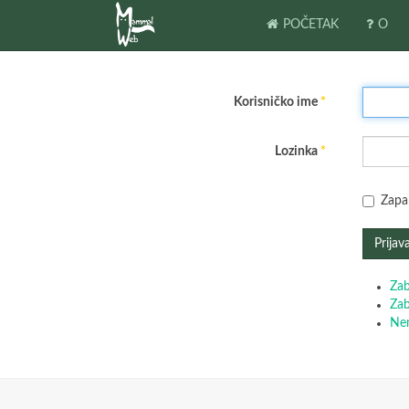
POČETAK
O
Korisničko ime
*
Lozinka
*
Zapa
Prijav
Zab
Zab
Nem