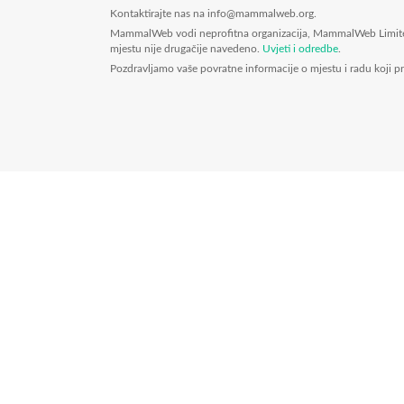
Kontaktirajte nas na info@mammalweb.org.
MammalWeb vodi neprofitna organizacija, MammalWeb Limited. 
mjestu nije drugačije navedeno.
Uvjeti i odredbe
.
Pozdravljamo vaše povratne informacije o mjestu i radu koj