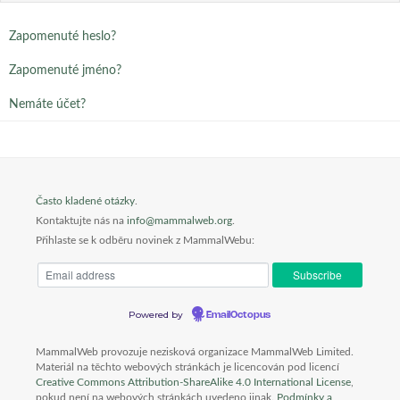
Zapomenuté heslo?
Zapomenuté jméno?
Nemáte účet?
Často kladené otázky
.
Kontaktujte nás na
info@mammalweb.org
.
Přihlaste se k odběru novinek z MammalWebu:
Powered by
EmailOctopus
MammalWeb provozuje nezisková organizace MammalWeb Limited.
Materiál na těchto webových stránkách je licencován pod licencí
Creative Commons Attribution-ShareAlike 4.0 International License
,
pokud není na webových stránkách uvedeno jinak.
Podmínky a