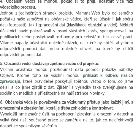
4. Občanští vědci se mohou, pokud si to přejí, účastnit více fází
vědeckého procesu.
Jednou z jedinečných stránek projektu MammalWeb bylo od samého
počátku naše zaměření na občanské vědce, kteří se účastnili jak sběru
dat (fotopasti), tak i zpracování dat (klasifikace obrázků a videí). Někteří
účastníci navíc pokračovali v psaní vlastních zpráv, spolupracovali na
publikacích nebo poskytovali rozhovory pro celostátní tisk o své práci.
Vítáme nápady účastníků ohledně otázek, na které by chtěli, abychom
odpověděli pomocí dat, nebo ohledně otázek, na které by chtěli
odpovědět pomocí dat.
5. Občanští vědci dostávají zpětnou vazbu od projektu.
Všichni účastníci mohou prozkoumat data pomocí položky nabídky
Objevit. Kromě toho se všichni mohou
přihlásit k odběru našic
zpravodajů
, které pravidelně poskytují zpětnou vazbu o tom, co jsme
dělali a co jsme zjistili z dat. Zjištění a výsledky také zveřejňujeme na
sociálních médiích a příležitostně na naší stránce Novinky.
6. Občanská věda je považována za výzkumný přístup jako každý jiný, s
omezeními a zkresleními, která je třeba zohlednit a kontrolovat.
Vynaložili jsme značné úsilí na pochopení zkreslení a omezení v datech a
velká část naší současné práce se zaměřuje na to, jak co nejefektivněji
dospět ke spolehlivým závěrům.