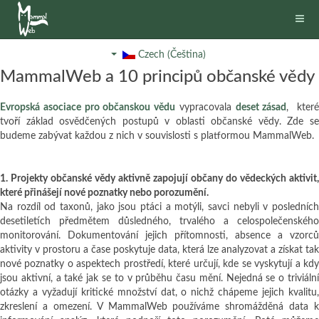
Czech (Čeština)
MammalWeb a 10 principů občanské vědy
Evropská asociace pro občanskou vědu
vypracovala
deset zásad
, kter
tvoří základ osvědčených postupů v oblasti občanské vědy. Zde se
budeme zabývat každou z nich v souvislosti s platformou MammalWeb.
1. Projekty občanské vědy aktivně zapojují občany do vědeckých aktivit,
které přinášejí nové poznatky nebo porozumění.
Na rozdíl od taxonů, jako jsou ptáci a motýli, savci nebyli v posledních
desetiletích předmětem důsledného, trvalého a celospolečenského
monitorování. Dokumentování jejich přítomnosti, absence a vzorců
aktivity v prostoru a čase poskytuje data, která lze analyzovat a získat tak
nové poznatky o aspektech prostředí, které určují, kde se vyskytují a kdy
jsou aktivní, a také jak se to v průběhu času mění. Nejedná se o triviální
otázky a vyžadují kritické množství dat, o nichž chápeme jejich kvalitu,
zkreslení a omezení. V MammalWeb používáme shromážděná data k