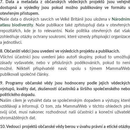
7. Data a metadata z občanských vědeckých projektů jsou veřejně
dostupná a výsledky jsou pokud možno publikovány ve formátu s
otevřeným přístupem.
Naše data o divokých savcích ve Velké Británii jsou uložena v
Národním
atlasu biodiverzity
. Naše publikace také zpřístupňují data v otevřených
repozitářích, kde je to relevantní. Naše politika otevřených dat však
zohledňuje otázky ochrany soukromí, které vznesly přispívající organizace
a jednotlivci.
8. Občanští vědci jsou uvedeni ve výsledcích projektu a publikacích.
Všichni účastníci jsou uvedeni jako autoři skupiny, pokud to umožňují
zásady vydavatele, nebo v příslušných poděkováních, pokud to není
možné. Někteří přispěvatelé navíc spolu s týmem MammalWeb
publikovali společné články.
9. Programy občanské vědy jsou hodnoceny podle jejich vědeckých
výstupů, kvality dat, zkušeností účastníků a širšího společenského nebo
politického dopadu.
Naším cílem je vytvářet data se společenským dopadem a výstupy, které
vzdělávají a informují. O tom, zda MammalWeb v těchto ohledech plní
svůj účel, musí nakonec rozhodnout naši účastníci a koneční uživatelé
shromážděných dat.
10. Vedoucí projektů občanské vědy berou v úvahu právní a etické otázky