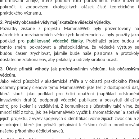
informování analýz, které podpoří toto porozumění. Poté můžeme
pokročit k zodpovězení ekologických otázek čistě teoretického i
praktického významu.
2. Projekty občanské vědy mají skutečné vědecké výsledky.
Poznatky získané z projektu MammalWeb byly prezentovány na
národních a mezinárodních vědeckých konferencích a byly použity jako
podklad pro
publikované vědecké články
. Probíhající práce budou v
tomto směru pokračovat a předpokládáme, že vědecké výstupy se
budou časem zrychlovat, jakmile bude naše platforma a protokoly
dostatečně zdokonaleny, aby přilákaly a udržely širokou účast.
3. Účast přináší výhody jak profesionálním vědcům, tak občanským
vědcům.
Jako vědci působící v akademické sféře a v oblasti praktického řízení
ochrany přírody členové týmu MammalWeb jistě těží z dostupnosti dat,
která slouží jako podklad pro řídící opatření (například odstranění
invazivních druhů), podporují vědecké publikace a poskytují důležitý
zdroj pro školení a vzdělávání. Z komunikace s účastníky také víme, že
mnozí těží z toho, jak lze MammalWeb využít k shromažďování a správě
jejich projektů, z výzev spojených s identifikací volně žijících živočichů a z
uspokojení, které jim přináší přispívání k širšímu úsilí o monitorování
našeho přírodního dědictví savců.