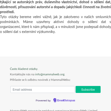
týkající se autorských práv, duševního vlastnictví, dohod o sdílení dat,
důvěrnosti, přisuzování autorství a dopadu jakýchkoli činností na životní
prostředí.
Tyto otázky bereme velmi vážně, jak je zakotveno v našich smluvních
podmínkách. Máme uzavřeny aktivní dohody o sdílení dat s
organizacemi, které k nám přispívají, a v minulosti jsme podepsali dohody
o sdílení dat s externími výzkumníky.
Často kladené otázky
.
Kontaktujte nás na
info@mammalweb.org
.
Přihlaste se k odběru novinek z MammalWebu:
Powered by
EmailOctopus
MammalWeb provozuje nezisková organizace MammalWeb Limited.