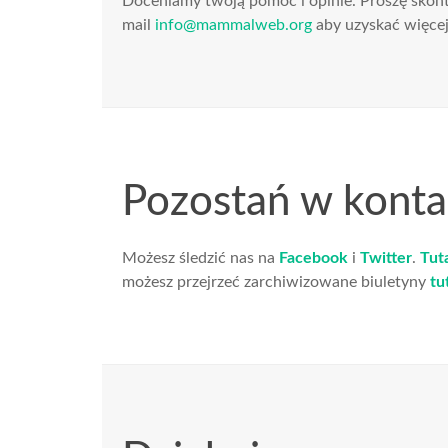
Doceniamy twoją pomoc i opinie. Proszę skont
mail
info@mammalweb.org
aby uzyskać więcej
Pozostań w konta
Możesz śledzić nas na
Facebook
i
Twitter
.
Tut
możesz przejrzeć zarchiwizowane biuletyny
tu