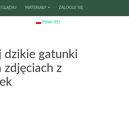
EGLĄDAJ
MATERIAŁY
ZALOGUJ SIĘ
Polski (PL)
 dzikie gatunki
 zdjęciach z
pek