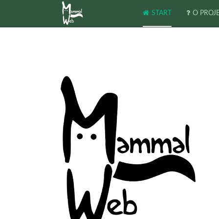
START
O PROJ