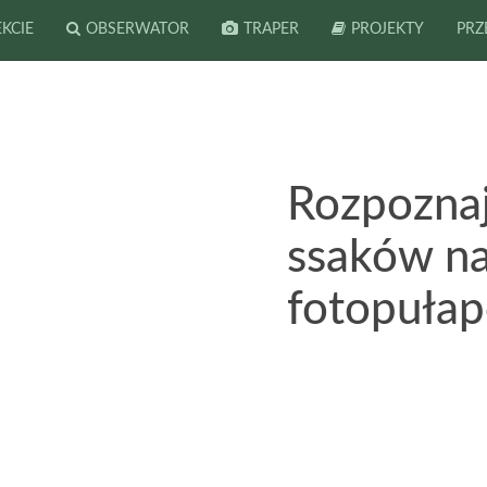
EKCIE
OBSERWATOR
TRAPER
PROJEKTY
PRZ
Rozpoznaj
ssaków na
fotopuła