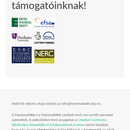
támogatóinknak!
Vedd fel velünk a kapcsolatot az info@mammalweb.org-on.
A MammalWeb-t a MammalWeb Limited nevű non-profit szervezet
üzemelteti. A weboldalon lévő anyagokat a
Creative Commons
Attribution-ShareAlike 4.0 International License
szerint kezeljük,
kivéve ha ennek ellenkezőjére külön felhívjuk a figyelmedet az adott