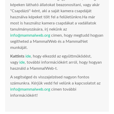
képeken látható állatokat beazonosítani, vagy akár
"Csapdázó"-ként, aki a saját kamera csapdáját
használva képeket tölt fel a felületünkre.Ha már
most is használsz kamera csapdákat a vadállatok
tanulmányozására, írj nekünk az
info@mammalweb.org
címen, hogy megtudd hogyan
segítheted a MammalWeb és a MammalNet
munkáját.
Kattints
ide
, hogy elkezdd az együttműködést,
vagy
ide
, további információkért arról, hogy hogyan
használd a MammalWeb-t.
A segítséged és visszajelzésed nagyon fontos
számunkra. Kérjük vedd fel velünk a kapcsolatot az
info@mammalweb.org
címen további
információkért!