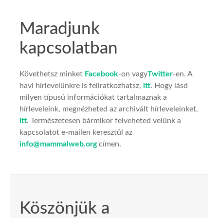
Maradjunk
kapcsolatban
Követhetsz minket
Facebook
-on vagy
Twitter
-en. A
havi hírlevelünkre is feliratkozhatsz,
itt
. Hogy lásd
milyen típusú információkat tartalmaznak a
hírleveleink, megnézheted az archivált hírleveleinket,
itt
. Természetesen bármikor felveheted velünk a
kapcsolatot e-mailen keresztül az
info@mammalweb.org
címen.
Köszönjük a