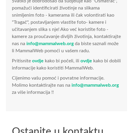
Svatko je dobrodošao da sudjeluje kao "Osmatrač",
pomažući identificirati životinje na slikama
snimljenim foto - kamerama ili čak volontirati kao
"Tragač", postavljanjem vlastite foto- kamere i
učitavanjem slika s nje! Ako već koristite foto -
kamere za proučavanje divljih životinja, kontaktirajte
nas na
info@mammalweb.org
da biste saznali može
li MammalWeb pomoći u vašem radu.
Pritisnite
ovdje
kako bi počeli, ili
ovdje
kako bi dobili
informacije kako koristiti MammalWeb.
Cijenimo vašu pomoć i povratne informacije.
Molimo kontaktirajte nas na
info@mammalweb.org
za više informacija !!
Ostanite u kontaktu