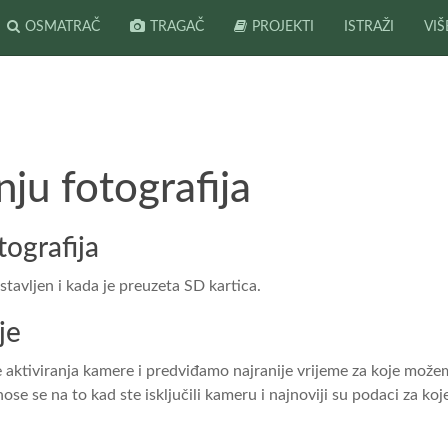
OSMATRAČ
TRAGAČ
PROJEKTI
ISTRAŽI
VIŠ
ju fotografija
tografija
tavljen i kada je preuzeta SD kartica.
je
aktiviranja kamere i predviđamo najranije vrijeme za koje možemo 
se se na to kad ste isključili kameru i najnoviji su podaci za koje