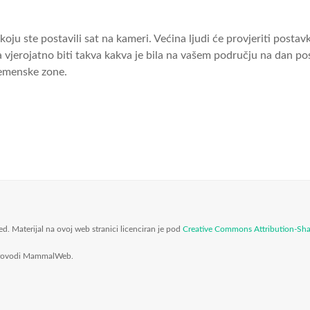
ju ste postavili sat na kameri. Većina ljudi će provjeriti post
na vjerojatno biti takva kakva je bila na vašem području na dan 
remenske zone.
Materijal na ovoj web stranici licenciran je pod
Creative Commons Attribution-Sh
i provodi MammalWeb.