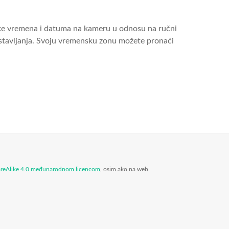
avke vremena i datuma na kameru u odnosu na ručni
postavljanja. Svoju vremensku zonu možete pronaći
areAlike 4.0 međunarodnom licencom
, osim ako na web