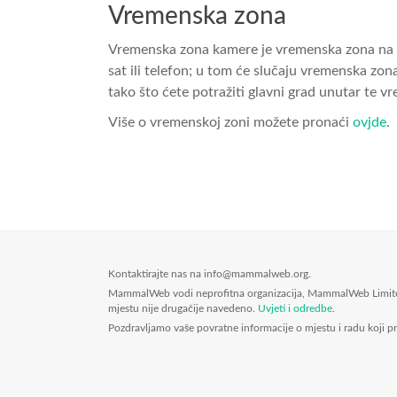
Vremenska zona
Vremenska zona kamere je vremenska zona na ko
sat ili telefon; u tom će slučaju vremenska zo
tako što ćete potražiti glavni grad unutar te v
Više o vremenskoj zoni možete pronaći
ovjde
.
Kontaktirajte nas na info@mammalweb.org.
MammalWeb vodi neprofitna organizacija, MammalWeb Limited. 
mjestu nije drugačije navedeno.
Uvjeti i odredbe
.
Pozdravljamo vaše povratne informacije o mjestu i radu koj