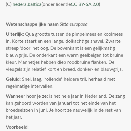
(C)
hedera.baltica
(onder licentie
CC BY-SA 2.0
)
Wetenschappelijke naam
:
Sitta europaea
Uiterlijk
: Qua grootte tussen de pimpelmees en koolmees
in. Korte staart en een lange, dolkachtige snavel. Zwarte
streep 'door' het oog. De bovenkant is een gelijkmatig
blauwgrijs. De onderkant een warm geelbeigen tot bruine
kleur. Mannetjes hebben diep roodbruine flanken. De
vleugels zijn relatief kort en breed, donker- en blauwgrijs.
Geluid
: Snel, laag, 'rollende', heldere tril, herhaald met
regelmatige intervallen.
Wanneer hoor je ze
: Is het hele jaar in Nederland. De zang
kan gehoord worden van januari tot het einde van het
broedseizoen in juni. Je hoort ze nauwelijk in de rest van
het jaar.
Voorbeeld
: