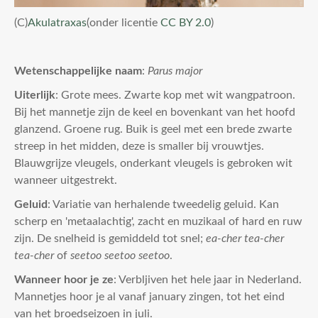
(C)
Akulatraxas
(onder licentie
CC BY 2.0
)
Wetenschappelijke naam
:
Parus major
Uiterlijk
: Grote mees. Zwarte kop met wit wangpatroon.
Bij het mannetje zijn de keel en bovenkant van het hoofd
glanzend. Groene rug. Buik is geel met een brede zwarte
streep in het midden, deze is smaller bij vrouwtjes.
Blauwgrijze vleugels, onderkant vleugels is gebroken wit
wanneer uitgestrekt.
Geluid
: Variatie van herhalende tweedelig geluid. Kan
scherp en 'metaalachtig', zacht en muzikaal of hard en ruw
zijn. De snelheid is gemiddeld tot snel;
ea-cher tea-cher
tea-cher
of
seetoo seetoo seetoo
.
Wanneer hoor je ze
: Verbljiven het hele jaar in Nederland.
Mannetjes hoor je al vanaf january zingen, tot het eind
van het broedseizoen in juli.