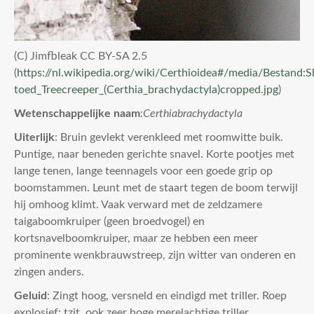
(C) Jimfbleak CC BY-SA 2.5
(
https://nl.wikipedia.org/wiki/Certhioidea#/media/Bestand:S
toed_Treecreeper_(Certhia_brachydactyla)cropped.jpg
)
Wetenschappelijke naam
:
Certhia
brachydactyla
Uiterlijk
: Bruin gevlekt verenkleed met roomwitte buik.
Puntige, naar beneden gerichte snavel. Korte pootjes met
lange tenen, lange teennagels voor een goede grip op
boomstammen. Leunt met de staart tegen de boom terwijl
hij omhoog klimt. Vaak verward met de zeldzamere
taigaboomkruiper (geen broedvogel) en
kortsnavelboomkruiper, maar ze hebben een meer
prominente wenkbrauwstreep, zijn witter van onderen en
zingen anders.
Geluid
: Zingt hoog, versneld en eindigd met triller. Roep
explosief: tzit, ook zeer hoge merelachtige triller.