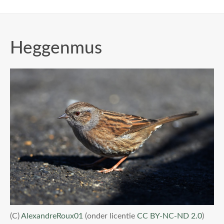
Heggenmus
(C)
AlexandreRoux01
(onder licentie
CC BY-NC-ND 2.0
)