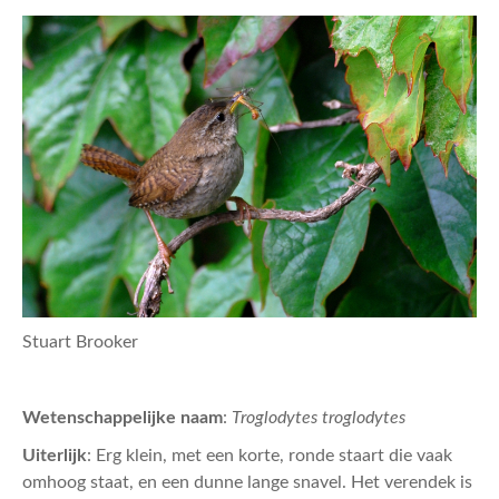
Stuart Brooker
Wetenschappelijke naam
:
Troglodytes troglodytes
Uiterlijk
: Erg klein, met een korte, ronde staart die vaak
omhoog staat, en een dunne lange snavel. Het verendek is