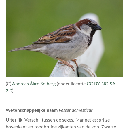
(C)
Andreas Åkre Solberg
(onder licentie
CC BY-NC-SA
2.0
)
Wetenschappelijke naam
:
Passer domesticus
Uiterlijk
: Verschil tussen de sexes. Mannetjes: grijze
bovenkant en roodbruine zijkanten van de kop. Zwarte