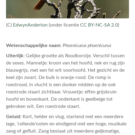
(C)
EdwynAnderton
(onder licentie
CC BY-NC-SA 2.0
)
Wetenschappelijke naam
:
Phoenicurus phoenicurus
Uiterlijk
: Gelijke grootte als Roodborstje. Verschil tussen
de sexes. Mannetje: kroon van het hoofd, nek en rug zijn
blauwgrijs, met een fel wit voorhoofd. Het gezicht en de
keel zijn zwart. De buik is oranje-rood. De romp is
roestrood, in vlucht is een donker midden op de ook
roestrode staart zichtbaar. Vrouwtje: effen grijsbruin
hoofd en bovenkant. De onderkant is geelbeige tot
gebroken wit. Een roestrode staart.
Geluid
: Kort, helder en vlug, startend met een meerdere
lage, 'rollende'noten en eindigend met een hoge, muzikale
zang of gefluit. Zang bestaat uit meerdere geljkmatige,