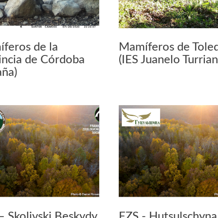
feros de la
Mamíferos de Tole
incia de Córdoba
(IES Juanelo Turrian
aña)
– Skolivski Beskydy
FZS - Hutsulschyn