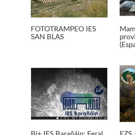
FOTOTRAMPEO IES
Mamí
SAN BLAS
prov
(Esp
Bi+ IES Barañáin: Feral
FZS 