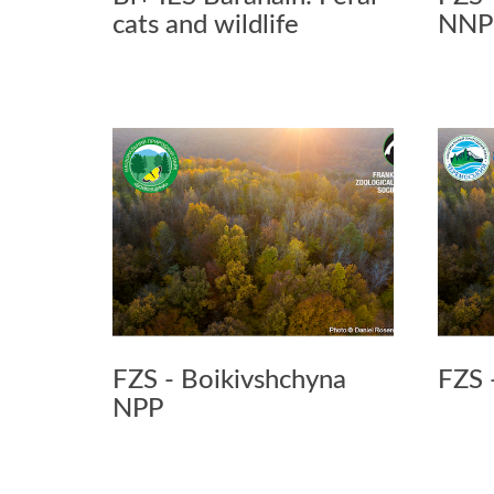
cats and wildlife
NNP
FZS - Boikivshchyna
FZS 
NPP