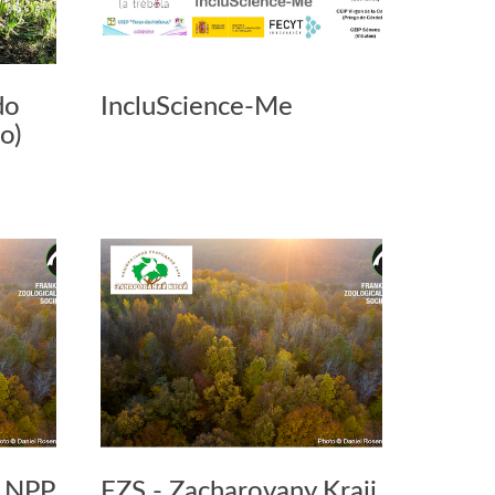
do
IncluScience-Me
o)
a NPP
FZS - Zacharovany Kraii