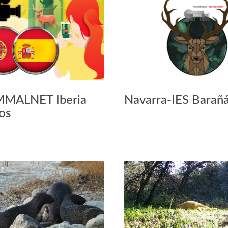
MALNET Iberia
Navarra-IES Barañá
os