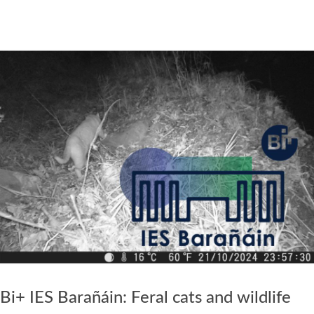
Bi+ IES Barañáin: Feral cats and wildlife