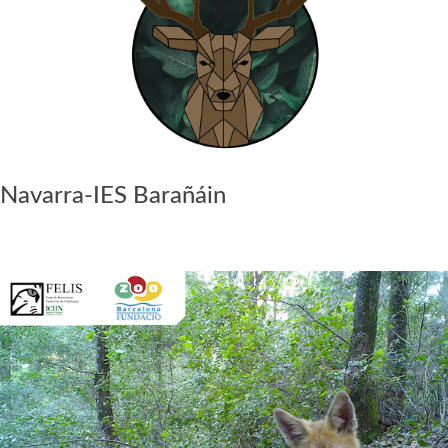
Navarra-IES Barañáin